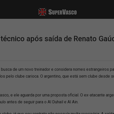
 técnico após saída de Renato Gaú
 busca de um novo treinador e considera nomes estrangeiros pa
dos pelo clube carioca. O argentino, que está sem clube desd
co, e ele aguarda por uma proposta oficial. O ex-atacante arge
lo antes de seguir para o Al Duhail e Al Ain.
lube, já que seu contrato não possuía multa rescisória. A saíd