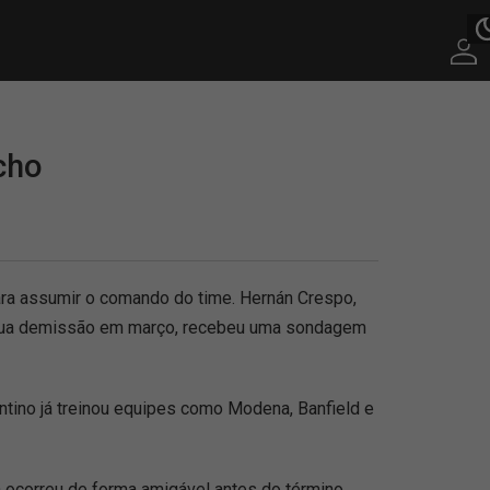
cho
ra assumir o comando do time. Hernán Crespo,
e sua demissão em março, recebeu uma sondagem
ntino já treinou equipes como Modena, Banfield e
a ocorreu de forma amigável antes do término