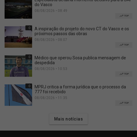
do Vasco
08/08/2026 • 08:49
TOP
0
A inspiração do projeto do novo CT do Vasco e os
próximos passos das obras
08/08/2026 • 08:07
TOP
0
Médico que operou Sosa publica mensagem de
despedida
08/08/2026 • 10:53
TOP
0
MPRJ critica a forma jurídica que o processo da
777 foi recebido
08/08/2026 • 11:35
TOP
Mais notícias