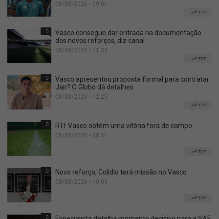
08/08/2026 • 09:01
TOP
0
Vasco consegue dar entrada na documentação
dos novos reforços, diz canal
08/08/2026 • 11:33
TOP
0
Vasco apresentou proposta formal para contratar
Jair? O Globo dá detalhes
08/08/2026 • 12:25
TOP
0
RTI: Vasco obtém uma vitória fora de campo
08/08/2026 • 08:11
TOP
0
Novo reforço, Colidio terá missão no Vasco
08/08/2026 • 10:09
TOP
0
Especialista detalha momento decisivo para a SAF