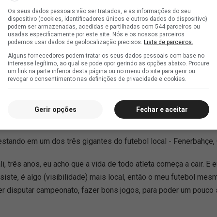
Os seus dados pessoais vão ser tratados, e as informações do seu
dispositivo (cookies, identificadores únicos e outros dados do dispositivo)
podem ser armazenadas, acedidas e partilhadas com 544 parceiros ou
usadas especificamente por este site. Nós e os nossos parceiros
r absoluto. Disputou 186 jogos, apenas 12 como reserva. Apesar
podemos usar dados de geolocalização precisos.
Lista de parceiros.
ra voltar a mirar títulos.
Alguns fornecedores podem tratar os seus dados pessoais com base no
interesse legítimo, ao qual se pode opor gerindo as opções abaixo. Procure
um link na parte inferior desta página ou no menu do site para gerir ou
titividade mesmo, de poder brigar por título, de poder ganhar a
revogar o consentimento nas definições de privacidade e cookies.
que hoje investem muito dinheiro, pegam jogadores que poderia
ão fica difícil competir lado a lado com os caras, né? A nossa p
Gerir opções
Fechar e aceitar
e, mas isso é o que me faz querer, às vezes, poder voltar para 
ão estando em um dos três gigantes do futebol local - Fenerbahçe
li, três anos, eu acho que a vida de todo atleta começa a cair. E
iste, é algo (visibilidade) mais local, então o meu futebol me
er disputar campeonato, fazer bons jogos, para poder um pouco