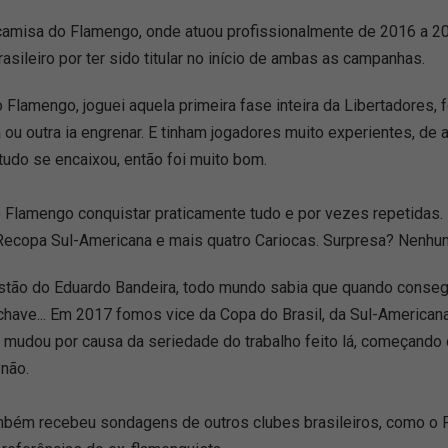
 camisa do Flamengo, onde atuou profissionalmente de 2016 a 20
asileiro por ter sido titular no início de ambas as campanhas.
 Flamengo, joguei aquela primeira fase inteira da Libertadores, fo
u outra ia engrenar. E tinham jogadores muito experientes, de a
tudo se encaixou, então foi muito bom.
o Flamengo conquistar praticamente tudo e por vezes repetidas. 
 Recopa Sul-Americana e mais quatro Cariocas. Surpresa? Nenhu
estão do Eduardo Bandeira, todo mundo sabia que quando consegu
ave... Em 2017 fomos vice da Copa do Brasil, da Sul-Americana
ou, mudou por causa da seriedade do trabalho feito lá, começand
 não.
bém recebeu sondagens de outros clubes brasileiros, como o F