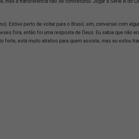
e, mas a transferência não se concretizou. Jogar a Série A do Ca
rno). Estive perto de voltar para o Brasil, sim, conversei com al
eses fora, então foi uma resposta de Deus. Eu sabia que não er
o forte, está muito atrativo para quem assiste, mas eu estou tra