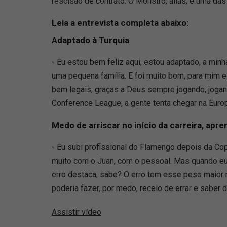
rescisão de contrato. O Monstro, aliás, é uma das
Leia a entrevista completa abaixo:
Adaptado à Turquia
- Eu estou bem feliz aqui, estou adaptado, a minh
uma pequena família. E foi muito bom, para mim
bem legais, graças a Deus sempre jogando, jogan
Conference League, a gente tenta chegar na Eur
Medo de arriscar no início da carreira, a
- Eu subi profissional do Flamengo depois da Cop
muito com o Juan, com o pessoal. Mas quando eu j
erro destaca, sabe? O erro tem esse peso maior 
poderia fazer, por medo, receio de errar e sabe
Assistir vídeo