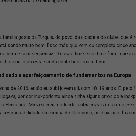
 referências do ex-flamenguista.
a família gosta da Turquia, do povo, da cidade e do clube, que é 
 está sendo muito bom. Esse mês que vem eu completo cinco ano
do bem e com sequência. O nosso time é um time forte, que se
opa League, mas está sendo muito bom, muito bom.
prendizado e aperfeiçoamento de fundamentos na Europa
inha de 2016, então eu subi jovem ali, com 18, 19 anos. E, pelo 
ogava, por ser inexperiente ainda, tinha alguns erros pela ine
no Flamengo. Mas eu ia aprendendo, então às vezes eu, em vez 
r da responsabilidade da camisa do Flamengo, acabava não fazend