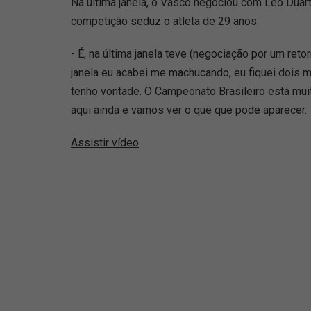
Na última janela, o Vasco negociou com Léo Duart
competição seduz o atleta de 29 anos.
- É, na última janela teve (negociação por um reto
janela eu acabei me machucando, eu fiquei dois m
tenho vontade. O Campeonato Brasileiro está muit
aqui ainda e vamos ver o que que pode aparecer.
Assistir vídeo