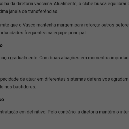
olha da diretoria vascaína. Atualmente, o clube busca equilibrar
ima janela de transferências.
rmite que o Vasco mantenha margem para reforçar outros setore
tunidades frequentes na equipe principal.
co
paço gradualmente. Com boas atuações em momentos important
capacidade de atuar em diferentes sistemas defensivos agradam
de nos bastidores.
co
ratação em definitivo. Pelo contrário, a diretoria mantém o inter