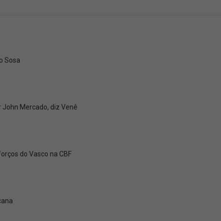
go Sosa
r John Mercado, diz Venê
eforços do Vasco na CBF
cana