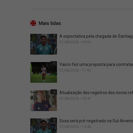
Mais lidas
0
A expectativa pela chegada de Santia
07/08/2026 • 09:53
1
Vasco fez uma proposta para contrata
07/08/2026 • 11:50
0
Atualização dos registros dos novos r
07/08/2026 • 18:47
0
Sosa será pré-registrado na Sul-Ameri
07/08/2026 • 14:46