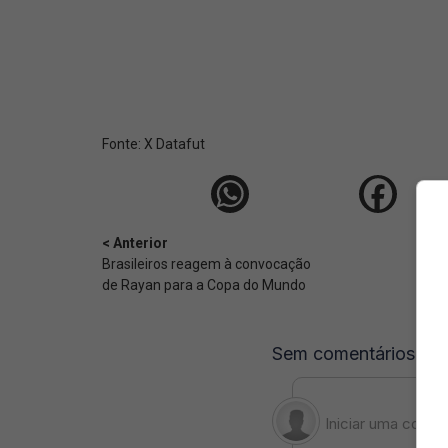
Fonte:
X Datafut
< Anterior
Brasileiros reagem à convocação
de Rayan para a Copa do Mundo