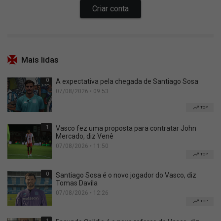
Mais lidas
0
A expectativa pela chegada de Santiago Sosa
07/08/2026 • 09:53
TOP
1
Vasco fez uma proposta para contratar John
Mercado, diz Venê
07/08/2026 • 11:50
TOP
0
Santiago Sosa é o novo jogador do Vasco, diz
Tomas Davila
07/08/2026 • 12:26
TOP
1