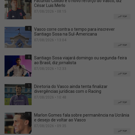
Facundo Colidio é o novo reforço do Vasco, diz
César Luis Merlo
07/08/2026 • 08:15
TOP
0
Vasco corre contra o tempo para inscrever
Santiago Sosa na Sul-Americana
07/08/2026 • 13:04
TOP
0
Santiago Sosa viajará domingo ou segunda-feira
ao Brasil, diz jornalista
07/08/2026 • 12:33
TOP
1
Diretoria do Vasco ainda tenta finalizar
divergências jurídicas com o Racing
07/08/2026 • 10:48
TOP
1
Marlon Gomes fala sobre permanência na Ucrânia
e desejo de voltar ao Vasco
07/08/2026 • 09:35
TOP