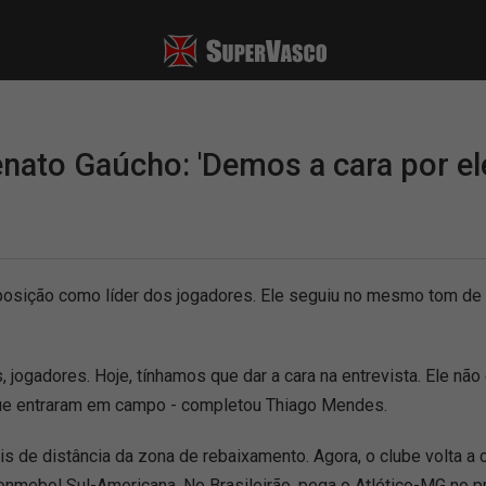
ato Gaúcho: 'Demos a cara por el
posição como líder dos jogadores. Ele seguiu no mesmo tom de
adores. Hoje, tínhamos que dar a cara na entrevista. Ele não é
ue entraram em campo - completou Thiago Mendes.
is de distância da zona de rebaixamento. Agora, o clube volta a 
 Conmebol Sul-Americana. No Brasileirão, pega o Atlético-MG no