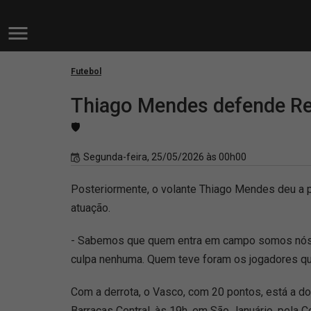
Futebol
Thiago Mendes defende Ren
🛡️
Segunda-feira, 25/05/2026 às 00h00
Posteriormente, o volante Thiago Mendes deu a 
atuação.
- Sabemos que quem entra em campo somos nós, jog
culpa nenhuma. Quem teve foram os jogadores q
Com a derrota, o Vasco, com 20 pontos, está a do
Barracas Central, às 19h, em São Januário, pela