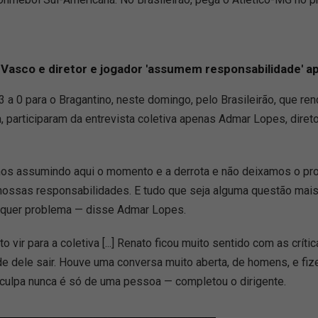
 Vasco e diretor e jogador 'assumem responsabilidade' a
 a 0 para o Bragantino, neste domingo, pelo Brasileirão, que re
a, participaram da entrevista coletiva apenas Admar Lopes, diret
os assumindo aqui o momento e a derrota e não deixamos o profes
ssas responsabilidades. E tudo que seja alguma questão mais i
lquer problema — disse Admar Lopes.
ir para a coletiva [...] Renato ficou muito sentido com as crít
de dele sair. Houve uma conversa muito aberta, de homens, e 
culpa nunca é só de uma pessoa — completou o dirigente.