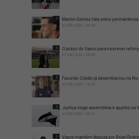
1
Marlon Gomes fala sobre permanência n
07/08/2026 • 09:35
0
O prazo do Vasco para inscrever refor
07/08/2026 • 09:56
0
Facundo Colidio já desembarcou no Rio
07/08/2026 • 10:26
0
Justiça exige assembleia e ajustes na
07/08/2026 • 08:21
0
Vasco mantém disputa por Brian Rodríg