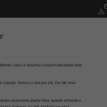
e'
 Admar Lopes e assumiu a responsabilidade pela
 culpado. Demos a cara por ele. Ele não teve
campo na próxima quarta-feira, quando enfrenta o
 próximo domingo, às 16h, também em casa.