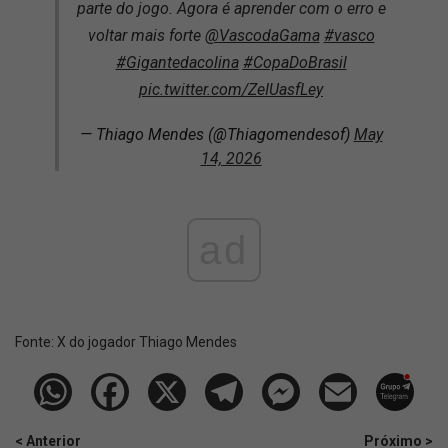
parte do jogo. Agora é aprender com o erro e
voltar mais forte
@VascodaGama
#vasco
#Gigantedacolina
#CopaDoBrasil
pic.twitter.com/ZeIUasfLey
— Thiago Mendes (@Thiagomendesof)
May
14, 2026
ad
Fonte:
X do jogador Thiago Mendes
< Anterior
Próximo >