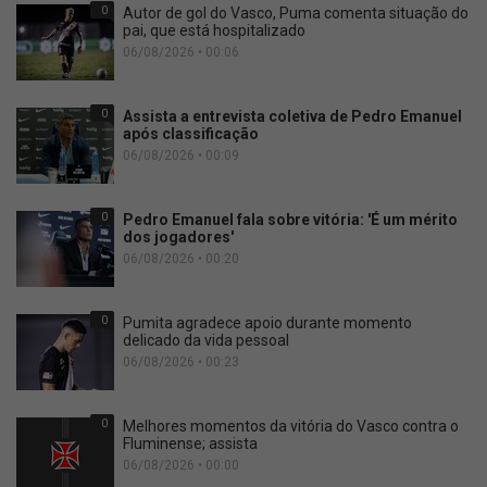
0
Autor de gol do Vasco, Puma comenta situação do
pai, que está hospitalizado
06/08/2026 • 00:06
0
Assista a entrevista coletiva de Pedro Emanuel
após classificação
06/08/2026 • 00:09
0
Pedro Emanuel fala sobre vitória: 'É um mérito
dos jogadores'
06/08/2026 • 00:20
0
Pumita agradece apoio durante momento
delicado da vida pessoal
06/08/2026 • 00:23
0
Melhores momentos da vitória do Vasco contra o
Fluminense; assista
06/08/2026 • 00:00