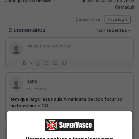
Camaquã pela LNF Silver
lances de Vasco 2 x 3 Vélez
Camaquã