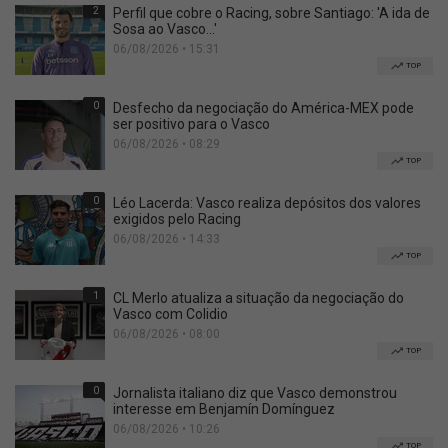
2
Perfil que cobre o Racing, sobre Santiago: 'A ida de
Sosa ao Vasco...'
06/08/2026 • 15:31
TOP
0
Desfecho da negociação do América-MEX pode
ser positivo para o Vasco
06/08/2026 • 08:29
TOP
0
Léo Lacerda: Vasco realiza depósitos dos valores
exigidos pelo Racing
06/08/2026 • 14:33
TOP
1
CL Merlo atualiza a situação da negociação do
Vasco com Colidio
06/08/2026 • 08:00
TOP
0
Jornalista italiano diz que Vasco demonstrou
interesse em Benjamín Domínguez
06/08/2026 • 10:26
TOP