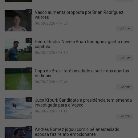
0
Vasco aumenta proposta por Brian Rodríguez;
valores
06/08/2026 • 17:56
TOP
0
Pedro Rocha: Novela Brian Rodríguez ganha novo
capítulo
06/08/2026 • 18:30
TOP
0
Copa do Brasil terá novidade a partir das quartas
de finais
06/08/2026 • 10:46
TOP
2
Juca Kfouri: Candidato a presidência tem emenda
investigada para o Vasco
06/08/2026 • 11:11
TOP
0
Andrés Gómez jogou com o pé anestesiado;
esposa faz relato emocionante