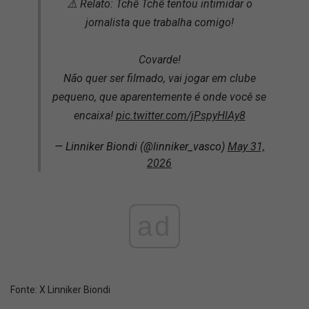
⚠️ Relato: Tchê Tchê tentou intimidar o
jornalista que trabalha comigo!
Covarde!
Não quer ser filmado, vai jogar em clube
pequeno, que aparentemente é onde você se
encaixa!
pic.twitter.com/jPspyHlAy8
— Linniker Biondi (@linniker_vasco)
May 31,
2026
ad
Fonte:
X Linniker Biondi