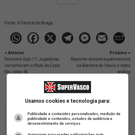
Fonte:
X Central do Braga
< Anterior
Próximo >
Feminino Sub-17: Jogadoras
Reporter encontra palmeirense
comemoram o título da Copa
na Barreira do Vasco e vídeo
Rio; vídeo 🤩
viraliza
Usamos cookies e tecnologia para:
Publicidade e conteúdos personalizados, medição de
publicidade e conteúdos, estudos de audiência e
desenvolvimento de serviços
Armazenar e/ou aceder a informações num