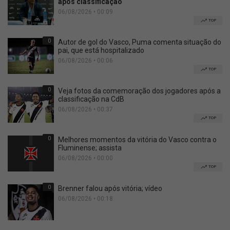
após classificação
06/08/2026 • 00:09
TOP
0
Autor de gol do Vasco, Puma comenta situação do
pai, que está hospitalizado
06/08/2026 • 00:06
TOP
0
Veja fotos da comemoração dos jogadores após a
classificação na CdB
06/08/2026 • 00:37
TOP
0
Melhores momentos da vitória do Vasco contra o
Fluminense; assista
06/08/2026 • 00:00
TOP
0
Brenner falou após vitória; vídeo
06/08/2026 • 00:18