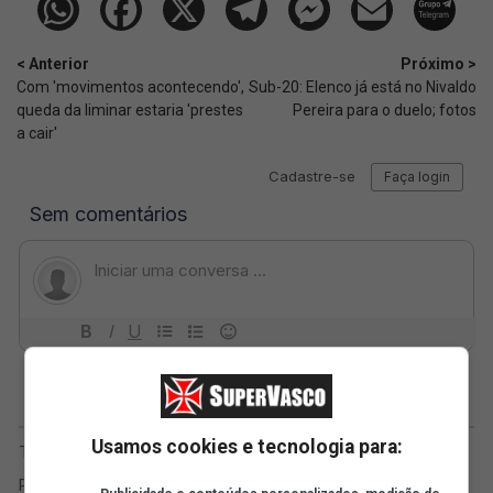
< Anterior
Próximo >
Com 'movimentos acontecendo',
Sub-20: Elenco já está no Nivaldo
queda da liminar estaria 'prestes
Pereira para o duelo; fotos
a cair'
Usamos cookies e tecnologia para: