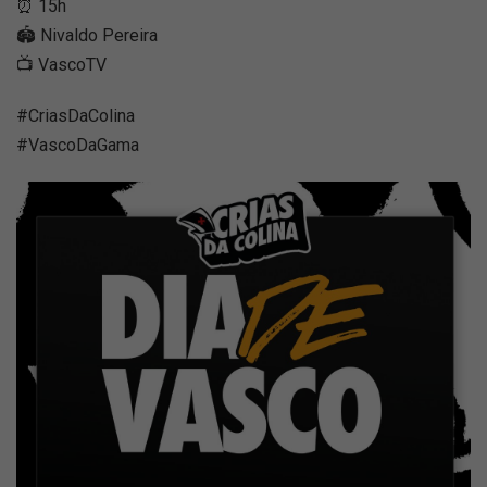
⏰ 15h
🏟️ Nivaldo Pereira
📺 VascoTV
#CriasDaColina
#VascoDaGama