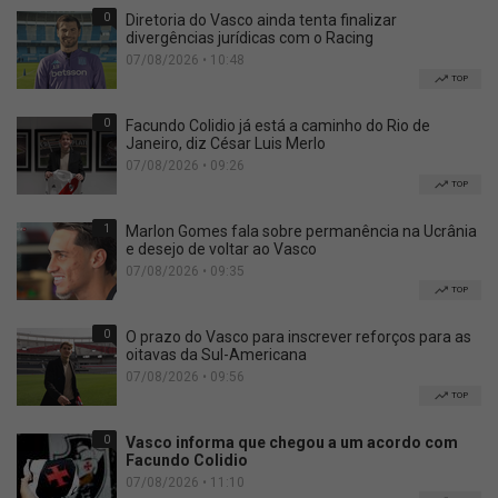
0
Diretoria do Vasco ainda tenta finalizar
divergências jurídicas com o Racing
07/08/2026 • 10:48
TOP
0
Facundo Colidio já está a caminho do Rio de
Janeiro, diz César Luis Merlo
07/08/2026 • 09:26
TOP
1
Marlon Gomes fala sobre permanência na Ucrânia
e desejo de voltar ao Vasco
07/08/2026 • 09:35
TOP
0
O prazo do Vasco para inscrever reforços para as
oitavas da Sul-Americana
07/08/2026 • 09:56
TOP
0
Vasco informa que chegou a um acordo com
Facundo Colidio
07/08/2026 • 11:10