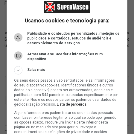
Fonte:
X Vasco Base
Usamos cookies e tecnologia para:
< Anterior
Próximo >
Publicidade e conteúdos personalizados, medição de
publicidade e conteúdos, estudos de audiência e
Sub-20: Vasco jogará com o
Saldivia bate no peito e aceita o
desenvolvimento de serviços
uniforme I contra o Santos
erro contra o Audax Italiano
Armazenar e/ou aceder a informações num
dispositivo
Saiba mais
Os seus dados pessoais vão ser tratados, e as informações
do seu dispositivo (cookies, identificadores únicos e outros
dados do dispositivo) podem ser armazenadas, acedidas e
partilhadas com 544 parceiros ou usadas especificamente por
este site. Nós e os nossos parceiros podemos usar dados de
geolocalização precisos.
Lista de parceiros.
Alguns fornecedores podem tratar os seus dados pessoais
com base no interesse legítimo, ao qual se pode opor gerindo
as opções abaixo. Procure um link na parte inferior desta
página ou no menu do site para gerir ou revogar o
consentimento nas definições de privacidade e cookies.