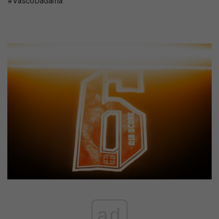
#VascoDaGama
ad