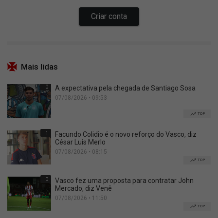
Mais lidas
0
A expectativa pela chegada de Santiago Sosa
07/08/2026 • 09:53
TOP
1
Facundo Colidio é o novo reforço do Vasco, diz
César Luis Merlo
07/08/2026 • 08:15
TOP
0
Vasco fez uma proposta para contratar John
Mercado, diz Venê
07/08/2026 • 11:50
TOP