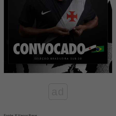
ad
Fonte:
X Vasco Base