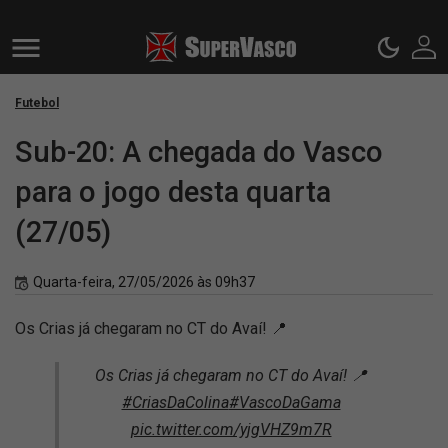
Futebol
Sub-20: A chegada do Vasco
para o jogo desta quarta
(27/05)
Quarta-feira, 27/05/2026 às 09h37
Os Crias já chegaram no CT do Avaí! 📍
Os Crias já chegaram no CT do Avaí! 📍
#CriasDaColina
#VascoDaGama
pic.twitter.com/yjgVHZ9m7R