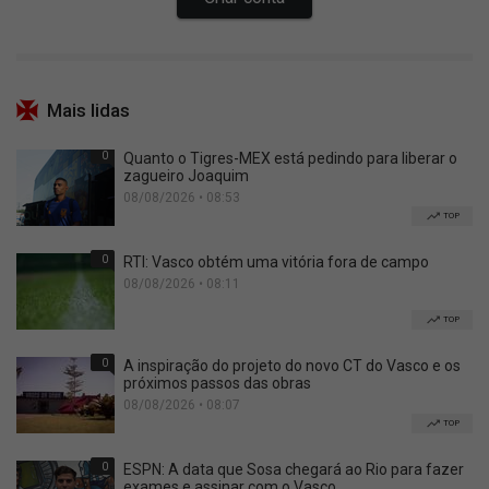
Mais lidas
0
Quanto o Tigres-MEX está pedindo para liberar o
zagueiro Joaquim
08/08/2026 • 08:53
TOP
0
RTI: Vasco obtém uma vitória fora de campo
08/08/2026 • 08:11
TOP
0
A inspiração do projeto do novo CT do Vasco e os
próximos passos das obras
08/08/2026 • 08:07
TOP
0
ESPN: A data que Sosa chegará ao Rio para fazer
exames e assinar com o Vasco