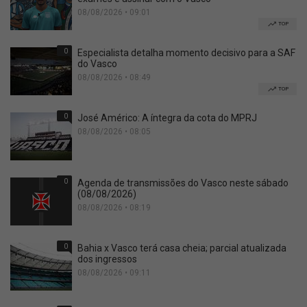
08/08/2026 • 09:01
TOP
0
Especialista detalha momento decisivo para a SAF
do Vasco
08/08/2026 • 08:49
TOP
0
José Américo: A íntegra da cota do MPRJ
08/08/2026 • 08:05
0
Agenda de transmissões do Vasco neste sábado
(08/08/2026)
08/08/2026 • 08:19
0
Bahia x Vasco terá casa cheia; parcial atualizada
dos ingressos
08/08/2026 • 09:11