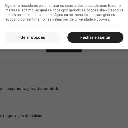
Alguns fornecedores podem tratar os seus dados pessoais com base no
interesse legítimo, ao qual se pode opor gerindo as opções abaixo. Procure
um link na parte inferior desta página ou no menu do site para gerir ou
revogar o consentimento nas definições de privacidade e cookies.
Gerir opções
Fechar e aceitar
 de documentações, diz jornalista
a negociação de Colidio