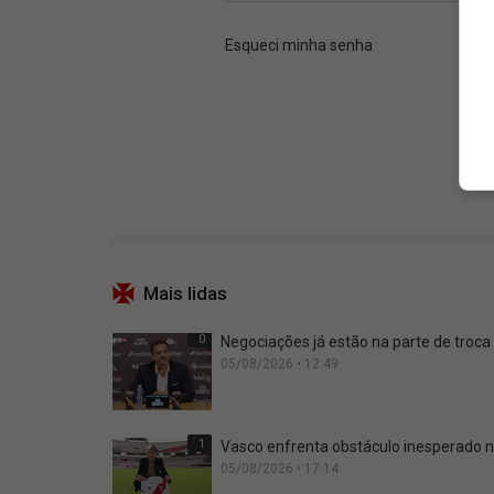
Mais lidas
0
Negociações já estão na parte de troca
05/08/2026 • 12:49
1
Vasco enfrenta obstáculo inesperado n
05/08/2026 • 17:14