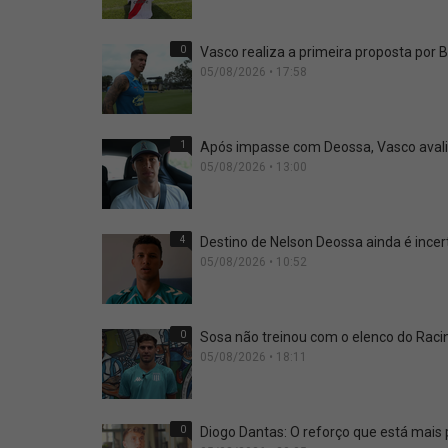
0
Vasco realiza a primeira proposta por B
05/08/2026 • 17:58
1
Após impasse com Deossa, Vasco avalia
05/08/2026 • 13:00
4
Destino de Nelson Deossa ainda é incer
05/08/2026 • 10:52
0
Sosa não treinou com o elenco do Racin
05/08/2026 • 18:11
0
Diogo Dantas: O reforço que está mai