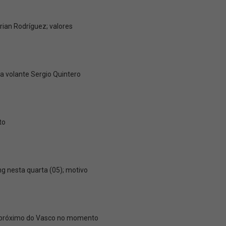
rian Rodríguez; valores
 volante Sergio Quintero
to
g nesta quarta (05); motivo
s próximo do Vasco no momento