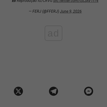
📸 Reprodução IG/CRVG
pic.twitter.com/tSCjAV1fT4
— FERJ (@FFERJ)
June 9, 2026
ad