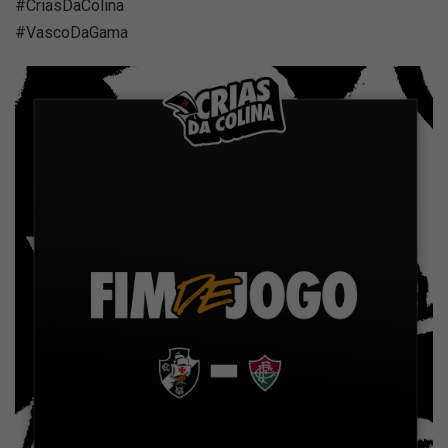
#CriasDaColina
#VascoDaGama