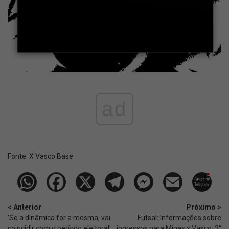
ad
Fonte:
X Vasco Base
< Anterior
Próximo >
'Se a dinâmica for a mesma, vai
Futsal: Informações sobre
coincidir com o período eleitoral'
ingressos para Minas x Vasco, 2°