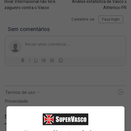
Rival: Internacional não terá
Análise estatística de Vasco x
zagueiro contra o Vasco
Athletico-PR
SuperVasco