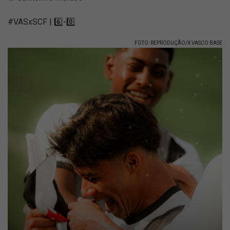
#VASxSCF | 6️⃣-0️⃣
FOTO: REPRODUÇÃO/X VASCO BASE