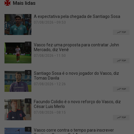
Mais lidas
0
A expectativa pela chegada de Santiago Sosa
07/08/2026 • 09:53
TOP
1
Vasco fez uma proposta para contratar John
Mercado, diz Venê
07/08/2026 • 11:50
TOP
0
Santiago Sosa é o novo jogador do Vasco, diz
Tomas Davila
07/08/2026 • 12:26
TOP
1
Facundo Colidio é o novo reforço do Vasco, diz
César Luis Merlo
07/08/2026 • 08:15
TOP
0
Vasco corre contra o tempo para inscrever