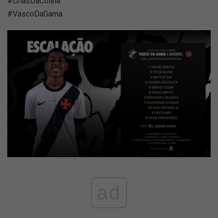
#CriasDaColina
#VascoDaGama
ad