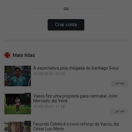
Mais lidas
0
A expectativa pela chegada de Santiago Sosa
07/08/2026 • 09:53
TOP
0
Vasco fez uma proposta para contratar John
Mercado, diz Venê
07/08/2026 • 11:50
TOP
1
Facundo Colidio é o novo reforço do Vasco, diz
César Luis Merlo