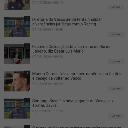
07/08/2026 • 08:15
TOP
0
Diretoria do Vasco ainda tenta finalizar
divergências jurídicas com o Racing
07/08/2026 • 10:48
TOP
0
Facundo Colidio já está a caminho do Rio de
Janeiro, diz César Luis Merlo
07/08/2026 • 09:26
TOP
1
Marlon Gomes fala sobre permanência na Ucrânia
e desejo de voltar ao Vasco
07/08/2026 • 09:35
TOP
0
Santiago Sosa é o novo jogador do Vasco, diz
Tomas Davila
07/08/2026 • 12:26
TOP
0