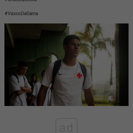
#VascoDaGama
ad