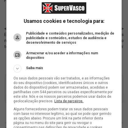
Fonte:
X Vasco Base
Usamos cookies e tecnologia para:
< Anterior
Próximo >
Publicidade e conteúdos personalizados, medição de
Emerson Rocha fala da 'dívida
Jornalista traz informações
publicidade e conteúdos, estudos de audiência e
moral' do Vasco com o seu
importantes sobre o andamento
desenvolvimento de serviços
torcedor; vídeo
da venda da SAF 🚨
Armazenar e/ou aceder a informações num
dispositivo
Saiba mais
Os seus dados pessoais vão ser tratados, e as informações
do seu dispositivo (cookies, identificadores únicos e outros
dados do dispositivo) podem ser armazenadas, acedidas e
partilhadas com 544 parceiros ou usadas especificamente por
este site. Nós e os nossos parceiros podemos usar dados de
geolocalização precisos.
Lista de parceiros.
Alguns fornecedores podem tratar os seus dados pessoais
com base no interesse legítimo, ao qual se pode opor gerindo
as opções abaixo. Procure um link na parte inferior desta
página ou no menu do site para gerir ou revogar o
consentimento nas definições de privacidade e cookies.