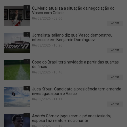
1
CL Merlo atualiza a situação da negociação do
Vasco com Colidio
06/08/2026 • 08:00
TOP
0
Jornalista italiano diz que Vasco demonstrou
interesse em Benjamín Domínguez
06/08/2026 • 10:26
TOP
0
Copa do Brasil terá novidade a partir das quartas
de finais
06/08/2026 • 10:46
TOP
2
Juca Kfouri: Candidato a presidência tem emenda
investigada para o Vasco
06/08/2026 • 11:11
TOP
0
Andrés Gómez jogou com o pé anestesiado;
esposa faz relato emocionante
06/08/2026 • 08:19