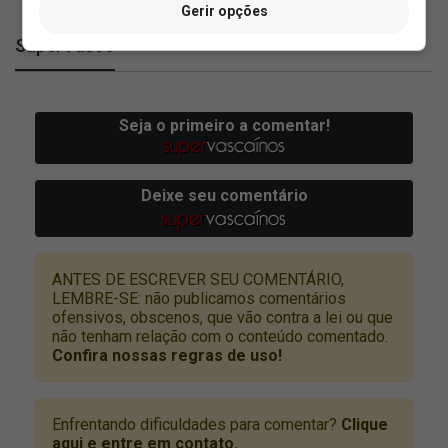
Gerir opções
SuperVasco