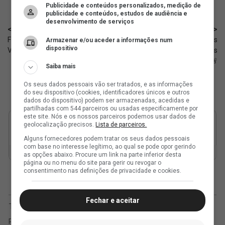
Publicidade e conteúdos personalizados, medição de
publicidade e conteúdos, estudos de audiência e
desenvolvimento de serviços
< Anterior
Próximo >
Futsal Sub-06: Assista a Ascaer x
NTV: As apurações dos atletas
Armazenar e/ou aceder a informações num
dispositivo
Vasco, válido pelo Carioca
especulado no Vasco nos
últimos dias 🚨
Saiba mais
Os seus dados pessoais vão ser tratados, e as informações
do seu dispositivo (cookies, identificadores únicos e outros
dados do dispositivo) podem ser armazenadas, acedidas e
partilhadas com 544 parceiros ou usadas especificamente por
este site. Nós e os nossos parceiros podemos usar dados de
geolocalização precisos.
Lista de parceiros.
Alguns fornecedores podem tratar os seus dados pessoais
com base no interesse legítimo, ao qual se pode opor gerindo
as opções abaixo. Procure um link na parte inferior desta
página ou no menu do site para gerir ou revogar o
consentimento nas definições de privacidade e cookies.
Fechar e aceitar