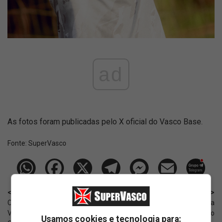
ad
As fotos foram publicadas pelo X oficial do Vasco Base.
Fonte:
SuperVasco‎‎‎‎‎‎
< Anterior
Próximo >
Clubes deixam FFU, liga que o
Romário relembra virada
Vasco faz parte, após decisão do
histórica pelo Vasco
Usamos cookies e tecnologia para: