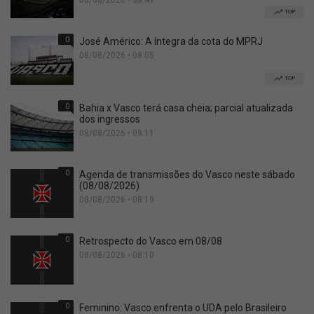
08/08/2026 • 08:49
TOP
0
José Américo: A íntegra da cota do MPRJ
08/08/2026 • 08:05
TOP
0
Bahia x Vasco terá casa cheia; parcial atualizada
dos ingressos
08/08/2026 • 09:11
0
Agenda de transmissões do Vasco neste sábado
(08/08/2026)
08/08/2026 • 08:19
0
Retrospecto do Vasco em 08/08
08/08/2026 • 08:10
0
Feminino: Vasco enfrenta o UDA pelo Brasileiro