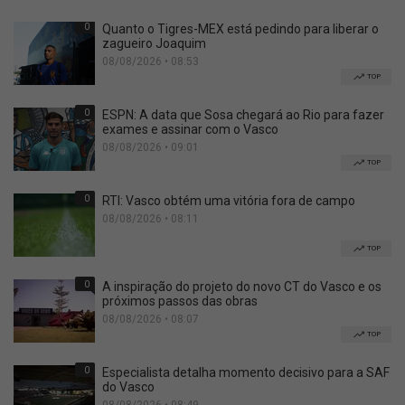
0
Quanto o Tigres-MEX está pedindo para liberar o
zagueiro Joaquim
08/08/2026 • 08:53
TOP
0
ESPN: A data que Sosa chegará ao Rio para fazer
exames e assinar com o Vasco
08/08/2026 • 09:01
TOP
0
RTI: Vasco obtém uma vitória fora de campo
08/08/2026 • 08:11
TOP
0
A inspiração do projeto do novo CT do Vasco e os
próximos passos das obras
08/08/2026 • 08:07
TOP
0
Especialista detalha momento decisivo para a SAF
do Vasco