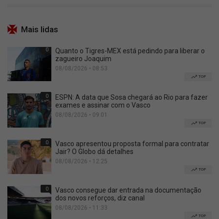
Mais lidas
0
Quanto o Tigres-MEX está pedindo para liberar o
zagueiro Joaquim
08/08/2026 • 08:53
TOP
0
ESPN: A data que Sosa chegará ao Rio para fazer
exames e assinar com o Vasco
08/08/2026 • 09:01
TOP
0
Vasco apresentou proposta formal para contratar
Jair? O Globo dá detalhes
08/08/2026 • 12:25
TOP
0
Vasco consegue dar entrada na documentação
dos novos reforços, diz canal
08/08/2026 • 11:33
TOP