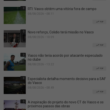
0
RTI: Vasco obtém uma vitória fora de campo
08/08/2026 • 08:11
TOP
0
Novo reforço, Colidio terá missão no Vasco
08/08/2026 • 10:09
TOP
0
Vasco não teria acordo por atacante especulado
no clube
08/08/2026 • 13:22
TOP
0
Especialista detalha momento decisivo para a SAF
do Vasco
08/08/2026 • 08:49
TOP
0
A inspiração do projeto do novo CT do Vasco e os
próximos passos das obras