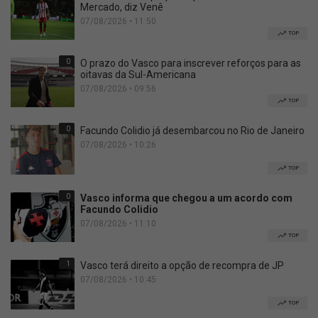
Mercado, diz Venê
07/08/2026 • 11:50
TOP
0
O prazo do Vasco para inscrever reforços para as
oitavas da Sul-Americana
07/08/2026 • 09:56
TOP
0
Facundo Colidio já desembarcou no Rio de Janeiro
07/08/2026 • 10:26
TOP
0
Vasco informa que chegou a um acordo com
Facundo Colidio
07/08/2026 • 11:10
TOP
1
Vasco terá direito a opção de recompra de JP
07/08/2026 • 10:45
TOP