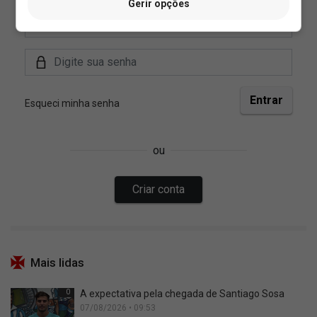
Gerir opções
Mais lidas
0
A expectativa pela chegada de Santiago Sosa
07/08/2026 • 09:53