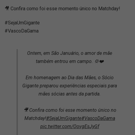
🎥 Confira como foi esse momento único no Matchday!
#SejaUmGigante
#VascoDaGama
Ontem, em São Januário, o amor de mãe
também entrou em campo. 💢❤️
Em homenagem ao Dia das Mães, o Sócio
Gigante preparou experiências especiais para
mães sócias antes da partida.
🎥 Confira como foi esse momento único no
Matchday!
#SejaUmGigante
#VascoDaGama
pic.twitter.com/OovgEsJyGf