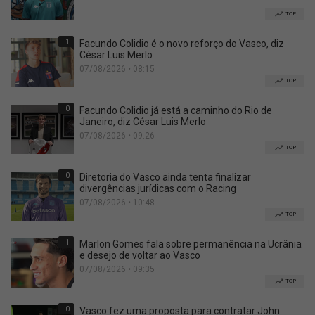
TOP
1
Facundo Colidio é o novo reforço do Vasco, diz
César Luis Merlo
07/08/2026 • 08:15
TOP
0
Facundo Colidio já está a caminho do Rio de
Janeiro, diz César Luis Merlo
07/08/2026 • 09:26
TOP
0
Diretoria do Vasco ainda tenta finalizar
divergências jurídicas com o Racing
07/08/2026 • 10:48
TOP
1
Marlon Gomes fala sobre permanência na Ucrânia
e desejo de voltar ao Vasco
07/08/2026 • 09:35
TOP
0
Vasco fez uma proposta para contratar John