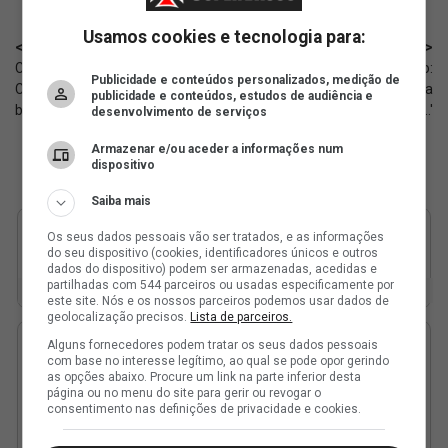
Usamos cookies e tecnologia para:
< Anterior
Próximo >
Colina 1927: Grupo chamado 'G5
Pedro Ivo, aliado de Pedrinho:
Publicidade e conteúdos personalizados, medição de
CRVG' se movimenta nos
'Mas quem anda na linha da
publicidade e conteúdos, estudos de audiência e
bastidores
verdade e da...'
desenvolvimento de serviços
Armazenar e/ou aceder a informações num
dispositivo
Saiba mais
Os seus dados pessoais vão ser tratados, e as informações
do seu dispositivo (cookies, identificadores únicos e outros
dados do dispositivo) podem ser armazenadas, acedidas e
partilhadas com 544 parceiros ou usadas especificamente por
este site. Nós e os nossos parceiros podemos usar dados de
geolocalização precisos.
Lista de parceiros.
Alguns fornecedores podem tratar os seus dados pessoais
com base no interesse legítimo, ao qual se pode opor gerindo
as opções abaixo. Procure um link na parte inferior desta
página ou no menu do site para gerir ou revogar o
consentimento nas definições de privacidade e cookies.