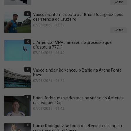
TOP
0
Vasco mantém disputa por Brian Rodríguez após
desistência do Cruzeiro
07/08/2026 • 08:36
TOP
0
J.Americo: 'MPRJ anexou no processo que
afastou a 777...'
07/08/2026 • 08:40
0
Vasco ainda não venceu o Bahia na Arena Fonte
Nova
07/08/2026 • 08:24
0
Brian Rodríguez se destaca na vitória do América
na Leagues Cup
07/08/2026 • 08:42
0
Puma Rodríguez se torna o defensor estrangeiro
com mais gols no Vasco