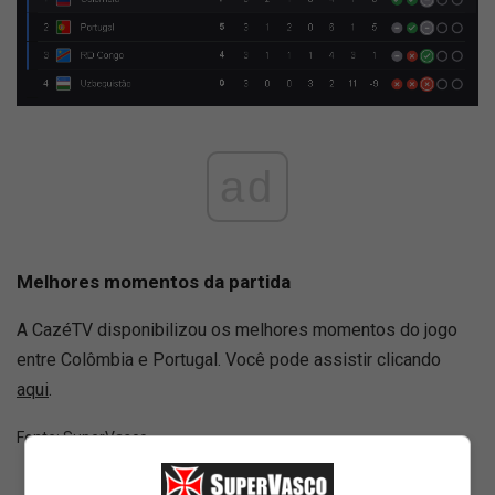
ad
Melhores momentos da partida
A CazéTV disponibilizou os melhores momentos do jogo
entre Colômbia e Portugal. Você pode assistir clicando
aqui
.
Fonte:
SuperVasco‎‎‎‎‎‎