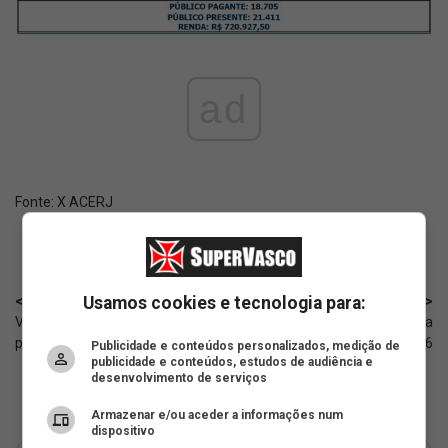
ad
Fonte:
X ACERJ
Usamos cookies e tecnologia para:
< Anterior
Próximo >
Vasco é goleado no Beira-Rio e
Imprensa repercute a goleada
perde posições na tabela: 4 a 1
que o Vasco sofreu na rodada 16
Publicidade e conteúdos personalizados, medição de
publicidade e conteúdos, estudos de audiência e
desenvolvimento de serviços
Armazenar e/ou aceder a informações num
dispositivo