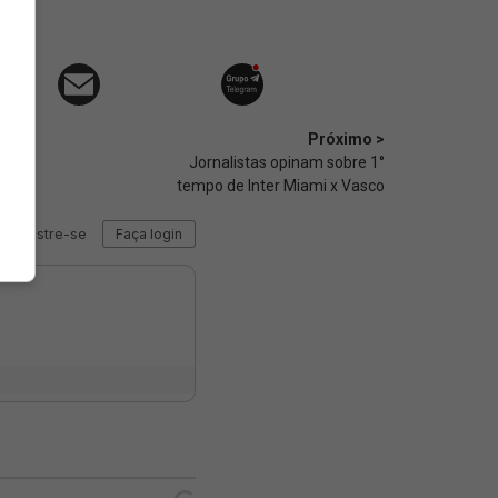
Próximo >
Jornalistas opinam sobre 1°
tempo de Inter Miami x Vasco