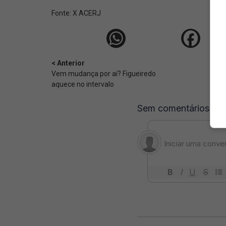
Fonte:
X ACERJ
< Anterior
Vem mudança por aí? Figueiredo
aquece no intervalo