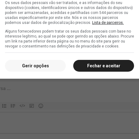
Os seus dados pessoais vão ser tratados, e as informações do seu
dispositivo (cookies, identificadores únicos e outros dados do dispositivo)
podem ser armazenadas, acedidas e partilhadas com 544 parceiros ou
usadas especificamente por este site. Nós e os nossos parceiros
podemos usar dados de geolocalização precisos.
Lista de parceiros.
Alguns fornecedores podem tratar os seus dados pessoais com base no
interesse legítimo, ao qual se pode opor gerindo as opções abaixo. Procure
um link na parte inferior desta página ou no menu do site para gerir ou
revogar o consentimento nas definições de privacidade e cookies.
Gerir opções
Fechar e aceitar