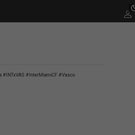
rma #INTxVAS #InterMiamiCF #Vasco