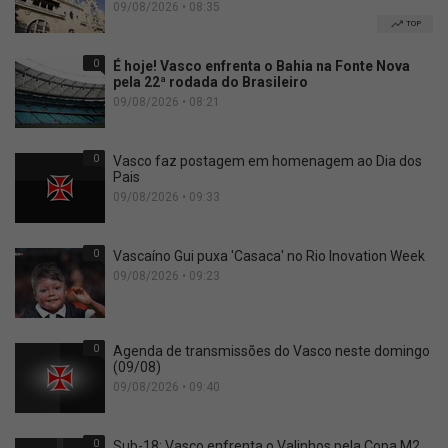
09/08/2026 • 08:35
TOP
0
É hoje! Vasco enfrenta o Bahia na Fonte Nova
pela 22ª rodada do Brasileiro
09/08/2026 • 08:21
0
Vasco faz postagem em homenagem ao Dia dos
Pais
09/08/2026 • 09:33
0
Vascaíno Gui puxa 'Casaca' no Rio Inovation Week
09/08/2026 • 09:23
0
Agenda de transmissões do Vasco neste domingo
(09/08)
09/08/2026 • 09:40
0
Sub-18: Vasco enfrenta o Valinhos pela Copa M2