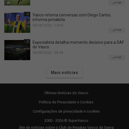
TOP
0
Vasco retoma conversas com Diego Carlos,
informa jornalista
08/08/2026 • 14:05
TOP
0
Especialista detalha momento decisivo para a SAF
do Vasco
08/08/2026 • 08:49
TOP
Mais notícias
Últimas Notícias do Vasco
Política de Privacidade e Cookies
Configurações de privacidade e cookies
2000 - 2026 © SuperVasco
Site de notícias sobre o Club de Regatas Vasco da Gama