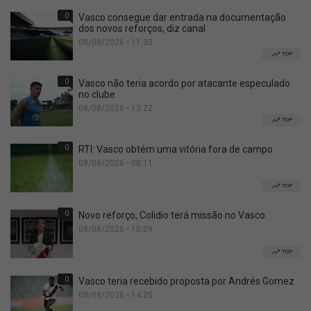
0
Vasco consegue dar entrada na documentação
dos novos reforços, diz canal
08/08/2026 • 11:33
TOP
0
Vasco não teria acordo por atacante especulado
no clube
08/08/2026 • 13:22
TOP
0
RTI: Vasco obtém uma vitória fora de campo
08/08/2026 • 08:11
TOP
0
Novo reforço, Colidio terá missão no Vasco
08/08/2026 • 10:09
TOP
0
Vasco teria recebido proposta por Andrés Gomez
08/08/2026 • 14:25