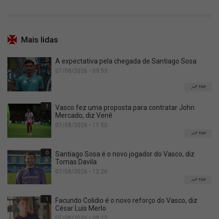
Mais lidas
0
A expectativa pela chegada de Santiago Sosa
07/08/2026 • 09:53
TOP
1
Vasco fez uma proposta para contratar John
Mercado, diz Venê
07/08/2026 • 11:50
TOP
0
Santiago Sosa é o novo jogador do Vasco, diz
Tomas Davila
07/08/2026 • 12:26
TOP
1
Facundo Colidio é o novo reforço do Vasco, diz
César Luis Merlo
07/08/2026 • 08:15