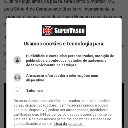
O último jogo antes da pausa será contra o Atlético-MG,
pela Série A do Campeonato Brasileiro. Internamente, a
comissão técnica considera Paulo Henrique uma das peças
mais importantes do sistema defensivo vascaíno.
Titular absoluto na lateral direita, o jogador vinha sendo
Usamos cookies e tecnologia para:
utilizado também como apoio ofensivo pelo lado do campo,
principalmente em jogos dentro de casa. O lateral vivia uma
Publicidade e conteúdos personalizados, medição de
sequência consistente em meio ao crescimento do Vasco
publicidade e conteúdos, estudos de audiência e
desenvolvimento de serviços
nas competições eliminatórias.
Armazenar e/ou aceder a informações num
dispositivo
FOTO: MATHEUS LIMA/VASCO
Saiba mais
Os seus dados pessoais vão ser tratados, e as informações
do seu dispositivo (cookies, identificadores únicos e outros
dados do dispositivo) podem ser armazenadas, acedidas e
partilhadas com 544 parceiros ou usadas especificamente por
este site. Nós e os nossos parceiros podemos usar dados de
geolocalização precisos.
Lista de parceiros.