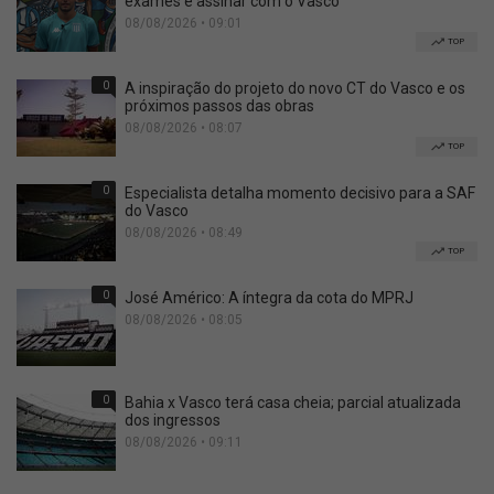
exames e assinar com o Vasco
08/08/2026 • 09:01
TOP
0
A inspiração do projeto do novo CT do Vasco e os
próximos passos das obras
08/08/2026 • 08:07
TOP
0
Especialista detalha momento decisivo para a SAF
do Vasco
08/08/2026 • 08:49
TOP
0
José Américo: A íntegra da cota do MPRJ
08/08/2026 • 08:05
0
Bahia x Vasco terá casa cheia; parcial atualizada
dos ingressos
08/08/2026 • 09:11