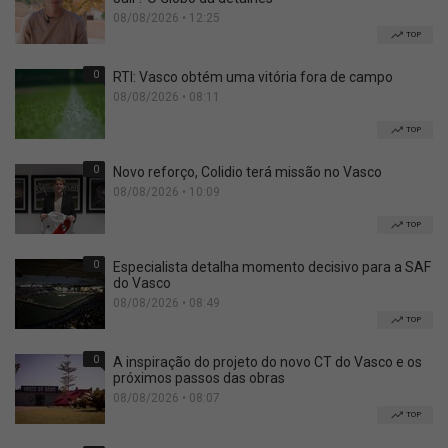
08/08/2026 • 12:25
TOP
0
RTI: Vasco obtém uma vitória fora de campo
08/08/2026 • 08:11
TOP
0
Novo reforço, Colidio terá missão no Vasco
08/08/2026 • 10:09
TOP
0
Especialista detalha momento decisivo para a SAF
do Vasco
08/08/2026 • 08:49
TOP
0
A inspiração do projeto do novo CT do Vasco e os
próximos passos das obras
08/08/2026 • 08:07
TOP