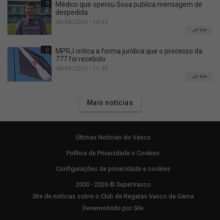
0
Médico que operou Sosa publica mensagem de
despedida
08/08/2026 • 10:53
TOP
0
MPRJ critica a forma jurídica que o processo da
777 foi recebido
08/08/2026 • 11:35
TOP
Mais notícias
Últimas Notícias do Vasco
Política de Privacidade e Cookies
Configurações de privacidade e cookies
2000 - 2026 © SuperVasco
Site de notícias sobre o Club de Regatas Vasco da Gama
Desenvolvido por
Sile