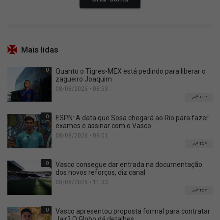
Mais lidas
0
Quanto o Tigres-MEX está pedindo para liberar o
zagueiro Joaquim
08/08/2026 • 08:53
TOP
0
ESPN: A data que Sosa chegará ao Rio para fazer
exames e assinar com o Vasco
08/08/2026 • 09:01
TOP
0
Vasco consegue dar entrada na documentação
dos novos reforços, diz canal
08/08/2026 • 11:33
TOP
0
Vasco apresentou proposta formal para contratar
Jair? O Globo dá detalhes