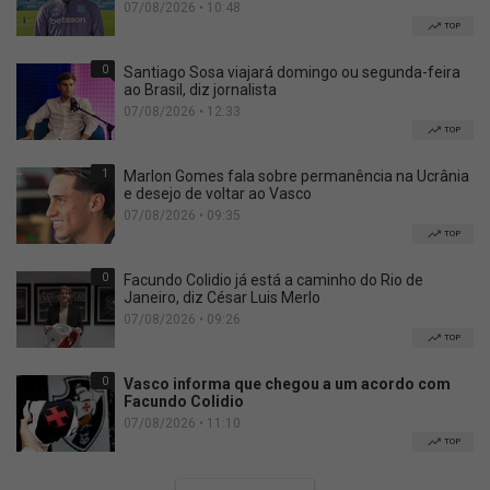
07/08/2026 • 10:48
TOP
0
Santiago Sosa viajará domingo ou segunda-feira
ao Brasil, diz jornalista
07/08/2026 • 12:33
TOP
1
Marlon Gomes fala sobre permanência na Ucrânia
e desejo de voltar ao Vasco
07/08/2026 • 09:35
TOP
0
Facundo Colidio já está a caminho do Rio de
Janeiro, diz César Luis Merlo
07/08/2026 • 09:26
TOP
0
Vasco informa que chegou a um acordo com
Facundo Colidio
07/08/2026 • 11:10
TOP