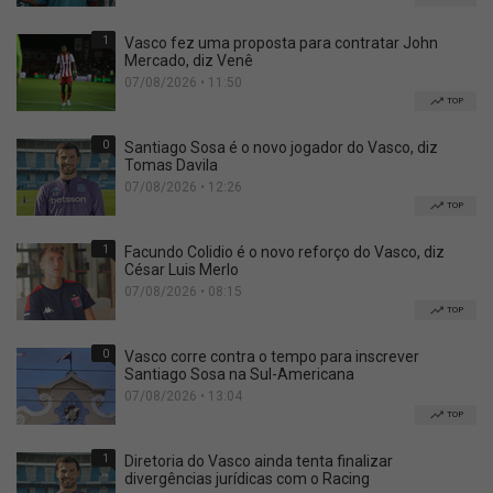
1
Vasco fez uma proposta para contratar John
Mercado, diz Venê
07/08/2026 • 11:50
TOP
0
Santiago Sosa é o novo jogador do Vasco, diz
Tomas Davila
07/08/2026 • 12:26
TOP
1
Facundo Colidio é o novo reforço do Vasco, diz
César Luis Merlo
07/08/2026 • 08:15
TOP
0
Vasco corre contra o tempo para inscrever
Santiago Sosa na Sul-Americana
07/08/2026 • 13:04
TOP
1
Diretoria do Vasco ainda tenta finalizar
divergências jurídicas com o Racing