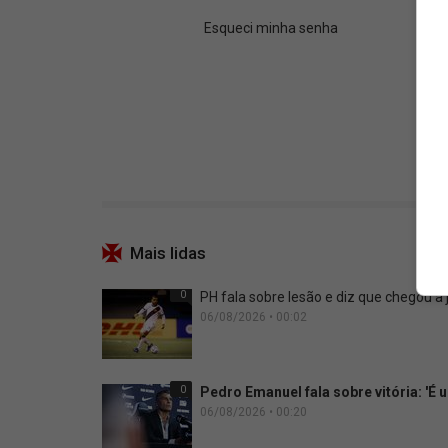
Mais lidas
0
PH fala sobre lesão e diz que chegou a
06/08/2026 • 00:02
0
Pedro Emanuel fala sobre vitória: 'É
06/08/2026 • 00:20