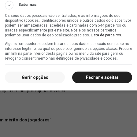
Saiba mais
Os seus dados pessoais vão ser tratados, e as informações do seu
dispositivo (cookies, identificadores únicos e outros dados do dispositivo)
podem ser armazenadas, acedidas e partilhadas com 544 parceiros ou
usadas especificamente por este site. Nós e os nossos parceiros
podemos usar dados de geolocalização precisos.
Lista de parceiros.
Alguns fornecedores podem tratar os seus dados pessoais com base no
interesse legítimo, ao qual se pode opor gerindo as opções abaixo. Procure
um link na parte inferior desta página ou no menu do site para gerir ou
revogar o consentimento nas definições de privacidade e cookies.
Gerir opções
Fechar e aceitar
 jogar com dor para ajudar o Vasco
 um mérito dos jogadores'