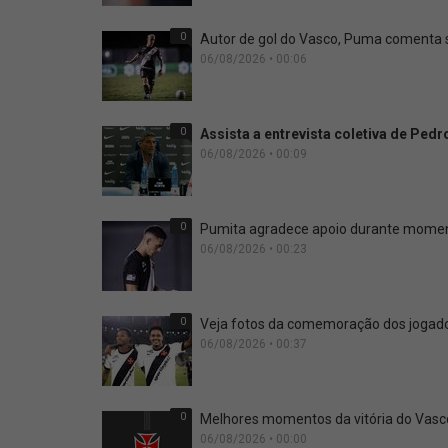
0
Autor de gol do Vasco, Puma comenta si
06/08/2026 • 00:06
0
Assista a entrevista coletiva de Ped
06/08/2026 • 00:09
0
Pumita agradece apoio durante moment
06/08/2026 • 00:23
0
Veja fotos da comemoração dos jogador
06/08/2026 • 00:37
0
Melhores momentos da vitória do Vasco
06/08/2026 • 00:00