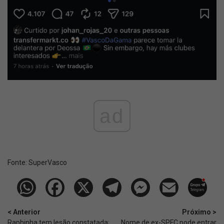
ad
Fonte:
SuperVasco‎‎‎‎‎‎
< Anterior
Próximo >
Raphinha tem lesão constatada;
Nome de ex-SPFC pode entrar