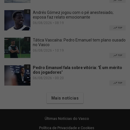
TOP
0
Andrés Gómez jogou com o pé anestesiado;
esposa faz relato emocionante
06/08/2026 • 08:19
TOP
2
Tática Vascaína: Pedro Emanuel tem plano ousado
no Vasco
06/08/2026 • 10:19
TOP
0
Pedro Emanuel fala sobre vitória: 'É um mérito
dos jogadores'
06/08/2026 • 00:20
TOP
Mais notícias
Últimas Notícias do Vasco
Política de Privacidade e Cookies