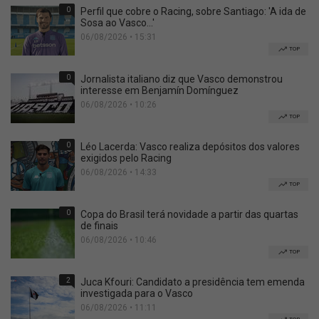
0
Perfil que cobre o Racing, sobre Santiago: 'A ida de
Sosa ao Vasco...'
06/08/2026 • 15:31
TOP
0
Jornalista italiano diz que Vasco demonstrou
interesse em Benjamín Domínguez
06/08/2026 • 10:26
TOP
0
Léo Lacerda: Vasco realiza depósitos dos valores
exigidos pelo Racing
06/08/2026 • 14:33
TOP
0
Copa do Brasil terá novidade a partir das quartas
de finais
06/08/2026 • 10:46
TOP
2
Juca Kfouri: Candidato a presidência tem emenda
investigada para o Vasco
06/08/2026 • 11:11