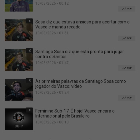
10/08/2026 • 00:12
TOP
0
Sosa diz que estava ansioso para acertar com o
Vasco e manda recado
10/08/2026 • 01:51
TOP
0
Santiago Sosa diz que está pronto para jogar
contra o Santos
10/08/2026 • 01:47
TOP
0
As primeiras palavras de Santiago Sosa como
jogador do Vasco; vídeo
10/08/2026 • 01:24
TOP
0
Feminino Sub-17: É hoje! Vasco encara o
Internacional pelo Brasileiro
10/08/2026 • 00:13