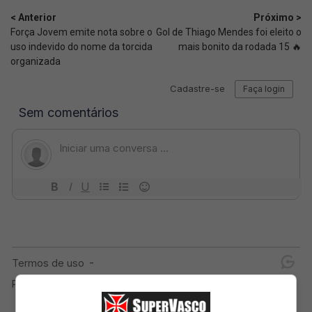
< Anterior
Próximo >
Força Jovem emite nota sobre o
Gol de Thiago Mendes foi eleito o
uso indevido do nome da torcida
mais bonito da rodada 15 🔥
organizada