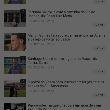
TOP
0
Facundo Colidio já está a caminho do Rio de
Janeiro, diz César Luis Merlo
07/08/2026 • 09:26
TOP
1
Marlon Gomes fala sobre permanência na Ucrânia
e desejo de voltar ao Vasco
07/08/2026 • 09:35
TOP
0
Santiago Sosa é o novo jogador do Vasco, diz
Tomas Davila
07/08/2026 • 12:26
TOP
0
O prazo do Vasco para inscrever reforços para as
oitavas da Sul-Americana
07/08/2026 • 09:56
TOP
0
Vasco informa que chegou a um acordo com
Facundo Colidio