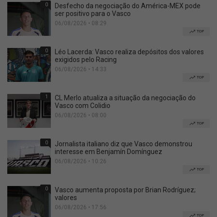
0
Desfecho da negociação do América-MEX pode
ser positivo para o Vasco
06/08/2026 • 08:29
TOP
0
Léo Lacerda: Vasco realiza depósitos dos valores
exigidos pelo Racing
06/08/2026 • 14:33
TOP
1
CL Merlo atualiza a situação da negociação do
Vasco com Colidio
06/08/2026 • 08:00
TOP
0
Jornalista italiano diz que Vasco demonstrou
interesse em Benjamín Domínguez
06/08/2026 • 10:26
TOP
0
Vasco aumenta proposta por Brian Rodríguez;
valores
06/08/2026 • 17:56
TOP