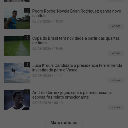
0
Pedro Rocha: Novela Brian Rodríguez ganha novo
capítulo
06/08/2026 • 18:30
TOP
0
Copa do Brasil terá novidade a partir das quartas
de finais
06/08/2026 • 10:46
TOP
2
Juca Kfouri: Candidato a presidência tem emenda
investigada para o Vasco
06/08/2026 • 11:11
TOP
0
Andrés Gómez jogou com o pé anestesiado;
esposa faz relato emocionante
06/08/2026 • 08:19
TOP
Mais notícias