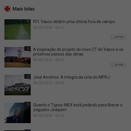
Mais lidas
0
RTI: Vasco obtém uma vitória fora de campo
08/08/2026 • 08:11
TOP
0
A inspiração do projeto do novo CT do Vasco e os
próximos passos das obras
08/08/2026 • 08:07
TOP
0
José Américo: A íntegra da cota do MPRJ
08/08/2026 • 08:05
0
Quanto o Tigres-MEX está pedindo para liberar o
zagueiro Joaquim
08/08/2026 • 08:53