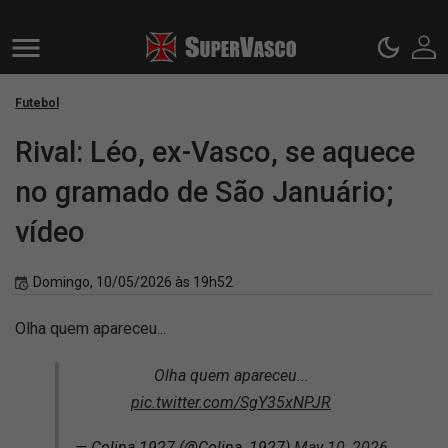
Futebol
Rival: Léo, ex-Vasco, se aquece
no gramado de São Januário;
vídeo
Domingo, 10/05/2026 às 19h52
Olha quem apareceu...
Olha quem apareceu...
pic.twitter.com/SgY35xNPJR
— Colina 1927 (@Colina_1927)
May 10, 2026