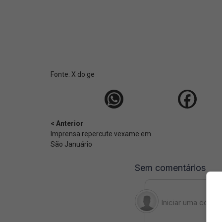
Fonte:
X do ge
< Anterior
Imprensa repercute vexame em
São Januário