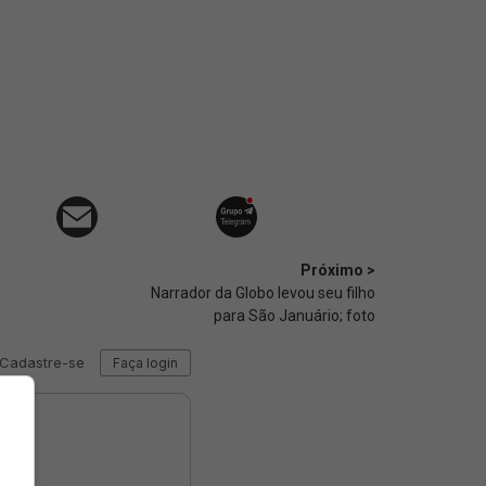
Próximo >
Narrador da Globo levou seu filho
para São Januário; foto