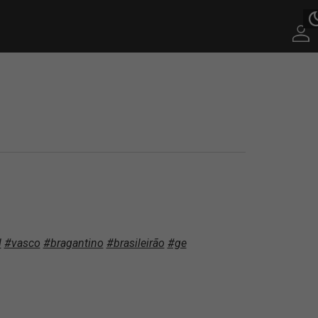
l
#vasco
#bragantino
#brasileirão
#ge