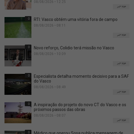
08/08/2026 • 12:25
TOP
0
RTI: Vasco obtém uma vitória fora de campo
08/08/2026 • 08:11
TOP
0
Novo reforço, Colidio terá missão no Vasco
08/08/2026 • 10:09
TOP
0
Especialista detalha momento decisivo para a SAF
do Vasco
08/08/2026 • 08:49
TOP
0
A inspiração do projeto do novo CT do Vasco e os
próximos passos das obras
08/08/2026 • 08:07
TOP
0
Médico que operou Sosa publica mensagem de