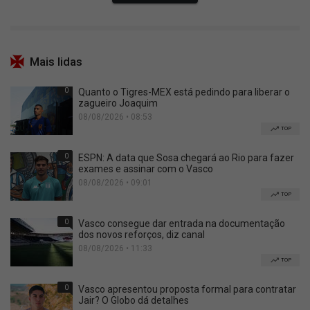
Mais lidas
0
Quanto o Tigres-MEX está pedindo para liberar o
zagueiro Joaquim
08/08/2026 • 08:53
TOP
0
ESPN: A data que Sosa chegará ao Rio para fazer
exames e assinar com o Vasco
08/08/2026 • 09:01
TOP
0
Vasco consegue dar entrada na documentação
dos novos reforços, diz canal
08/08/2026 • 11:33
TOP
0
Vasco apresentou proposta formal para contratar
Jair? O Globo dá detalhes