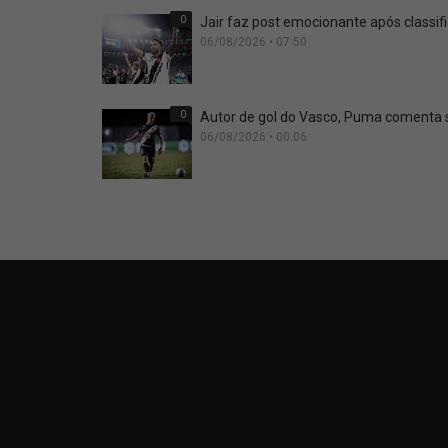
0
Jair faz post emocionante após classifi
06/08/2026 • 07:50
0
Autor de gol do Vasco, Puma comenta si
06/08/2026 • 00:06