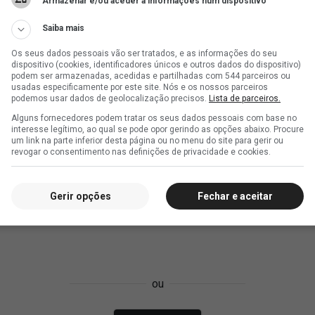
Armazenar e/ou aceder a informações num dispositivo
Saiba mais
Os seus dados pessoais vão ser tratados, e as informações do seu
dispositivo (cookies, identificadores únicos e outros dados do dispositivo)
podem ser armazenadas, acedidas e partilhadas com 544 parceiros ou
usadas especificamente por este site. Nós e os nossos parceiros
podemos usar dados de geolocalização precisos.
Lista de parceiros.
Alguns fornecedores podem tratar os seus dados pessoais com base no
interesse legítimo, ao qual se pode opor gerindo as opções abaixo. Procure
um link na parte inferior desta página ou no menu do site para gerir ou
revogar o consentimento nas definições de privacidade e cookies.
Gerir opções
Fechar e aceitar