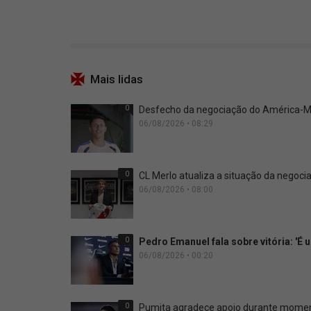
Mais lidas
0
Desfecho da negociação do América-ME
06/08/2026 • 08:29
0
CL Merlo atualiza a situação da negoci
06/08/2026 • 08:00
0
Pedro Emanuel fala sobre vitória: 'É
06/08/2026 • 00:20
0
Pumita agradece apoio durante moment