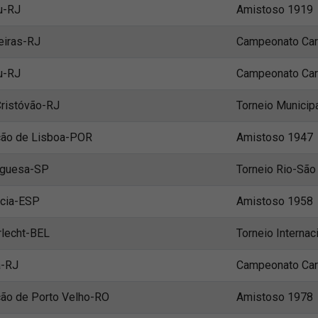
u-RJ
Amistoso 1919
eiras-RJ
Campeonato Car
u-RJ
Campeonato Car
ristóvão-RJ
Torneio Municip
ção de Lisboa-POR
Amistoso 1947
uguesa-SP
Torneio Rio-São
ncia-ESP
Amistoso 1958
lecht-BEL
Torneio Internac
a-RJ
Campeonato Car
ão de Porto Velho-RO
Amistoso 1978