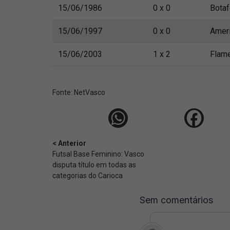
15/06/1986
0 x 0
Bota
15/06/1997
0 x 0
Amer
15/06/2003
1 x 2
Flam
Fonte:
NetVasco
< Anterior
Futsal Base Feminino: Vasco
disputa título em todas as
categorias do Carioca