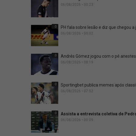
06/08/2026 • 00:23
0
PH fala sobre lesão e diz que chegou a
06/08/2026 • 00:02
0
Andrés Gómez jogou com o pé anestesi
06/08/2026 • 08:19
0
Sportingbet publica memes após classi
06/08/2026 • 07:52
0
Assista a entrevista coletiva de Ped
06/08/2026 • 00:09