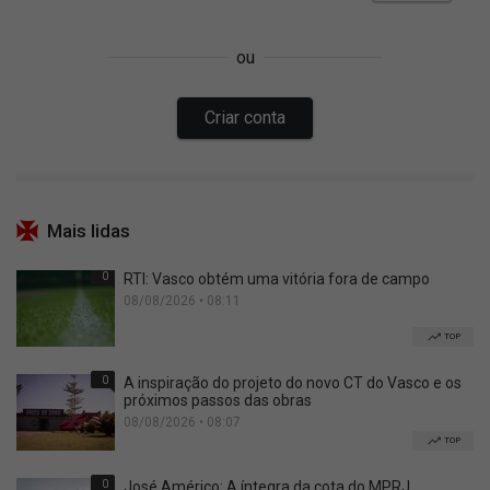
Mais lidas
0
RTI: Vasco obtém uma vitória fora de campo
08/08/2026 • 08:11
TOP
0
A inspiração do projeto do novo CT do Vasco e os
próximos passos das obras
08/08/2026 • 08:07
TOP
0
José Américo: A íntegra da cota do MPRJ