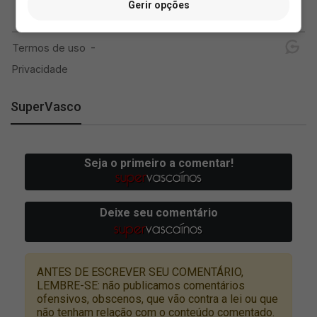
Gerir opções
SuperVasco