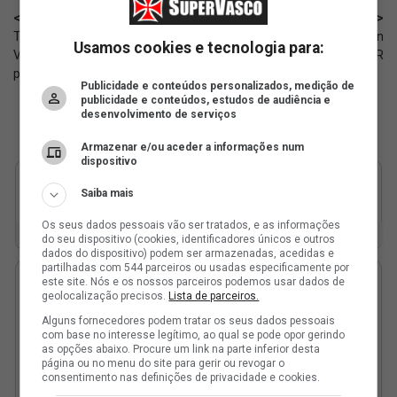
< Anterior
Próximo >
Torcedor analisa a vitória do
Números de Robert Renan
Usamos cookies e tecnologia para:
Vasco sobre o Athletico-PR: 'Me
contra o Athletico-PR
pareceu justa'
Publicidade e conteúdos personalizados, medição de
publicidade e conteúdos, estudos de audiência e
desenvolvimento de serviços
Armazenar e/ou aceder a informações num
dispositivo
Saiba mais
Os seus dados pessoais vão ser tratados, e as informações
do seu dispositivo (cookies, identificadores únicos e outros
dados do dispositivo) podem ser armazenadas, acedidas e
partilhadas com 544 parceiros ou usadas especificamente por
este site. Nós e os nossos parceiros podemos usar dados de
geolocalização precisos.
Lista de parceiros.
Alguns fornecedores podem tratar os seus dados pessoais
com base no interesse legítimo, ao qual se pode opor gerindo
as opções abaixo. Procure um link na parte inferior desta
página ou no menu do site para gerir ou revogar o
consentimento nas definições de privacidade e cookies.