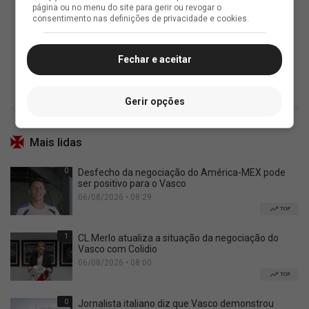
página ou no menu do site para gerir ou revogar o
consentimento nas definições de privacidade e cookies.
Fechar e aceitar
Gerir opções
Mais lidas
0
Desfecho da negociação do América-MEX pode
ser positivo para o Vasco
06/08/2026 • 08:29
TOP
1
CL Merlo atualiza a situação da negociação do
Vasco com Colidio
06/08/2026 • 08:00
TOP
0
Jornalista italiano diz que Vasco demonstrou