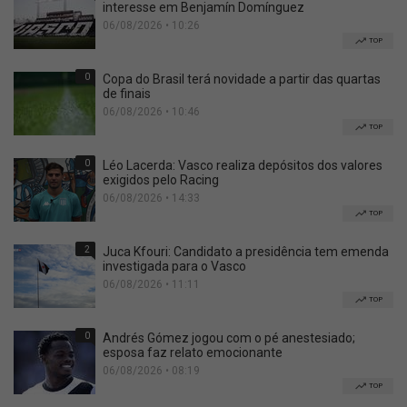
interesse em Benjamín Domínguez
06/08/2026 • 10:26
TOP
0
Copa do Brasil terá novidade a partir das quartas
de finais
06/08/2026 • 10:46
TOP
0
Léo Lacerda: Vasco realiza depósitos dos valores
exigidos pelo Racing
06/08/2026 • 14:33
TOP
2
Juca Kfouri: Candidato a presidência tem emenda
investigada para o Vasco
06/08/2026 • 11:11
TOP
0
Andrés Gómez jogou com o pé anestesiado;
esposa faz relato emocionante
06/08/2026 • 08:19
TOP