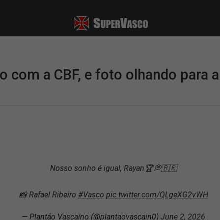
o com a CBF, e foto olhando para a 
Nosso sonho é igual, Rayan🏆💭🇧🇷
📸 Rafael Ribeiro
#Vasco
pic.twitter.com/QLgeXG2vWH
— Plantão Vascaíno (@plantaovascain0)
June 2, 2026