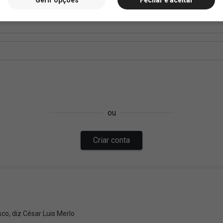
Gerir opções
Fechar e aceitar
co, diz César Luis Merlo