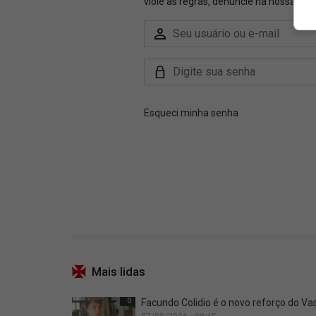
Mais lidas
0
Facundo Colidio é o novo reforço do Vas