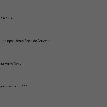
 Vasco SAF
uez após desistência do Cruzeiro
ena Fonte Nova
e afastou a 777...'