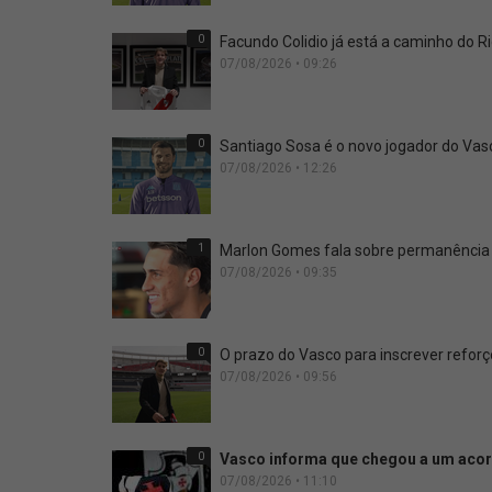
0
Facundo Colidio já está a caminho do Ri
07/08/2026 • 09:26
0
Santiago Sosa é o novo jogador do Vas
07/08/2026 • 12:26
1
Marlon Gomes fala sobre permanência n
07/08/2026 • 09:35
0
O prazo do Vasco para inscrever refor
07/08/2026 • 09:56
0
Vasco informa que chegou a um aco
07/08/2026 • 11:10