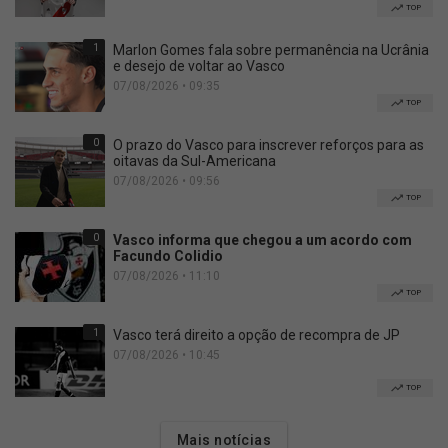
TOP
1
Marlon Gomes fala sobre permanência na Ucrânia
e desejo de voltar ao Vasco
07/08/2026 • 09:35
TOP
0
O prazo do Vasco para inscrever reforços para as
oitavas da Sul-Americana
07/08/2026 • 09:56
TOP
0
Vasco informa que chegou a um acordo com
Facundo Colidio
07/08/2026 • 11:10
TOP
1
Vasco terá direito a opção de recompra de JP
07/08/2026 • 10:45
TOP
Mais notícias