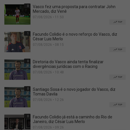
0
Vasco fez uma proposta para contratar John
Mercado, diz Venê
07/08/2026 • 11:50
TOP
1
Facundo Colidio é o novo reforço do Vasco, diz
César Luis Merlo
07/08/2026 • 08:15
TOP
0
Diretoria do Vasco ainda tenta finalizar
divergências jurídicas com o Racing
07/08/2026 • 10:48
TOP
0
Santiago Sosa é o novo jogador do Vasco, diz
Tomas Davila
07/08/2026 • 12:26
TOP
0
Facundo Colidio já está a caminho do Rio de
Janeiro, diz César Luis Merlo
07/08/2026 • 09:26