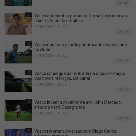
TOP
0
Vasco apresentou proposta formal para contratar
Jair? O Globo dá detalhes
08/08/2026 • 12:25
TOP
0
Vasco não teria acordo por atacante especulado
no clube
08/08/2026 • 13:22
TOP
0
Vasco consegue dar entrada na documentação
dos novos reforços, diz canal
08/08/2026 • 11:33
TOP
0
Vasco investiu novamente em John Mercado,
informa Venê Casagrande
08/08/2026 • 13:41
TOP
0
Vasco retoma conversas com Diego Carlos,